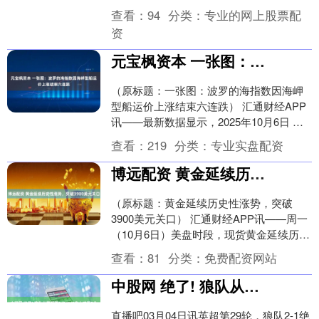
种传统的避险资产，在全球经济和政....
查看：
94
分类：
专业的网上股票配
资
元宝枫资本 一张图：波罗的海指数因海岬型船运价上涨结束六连跌
（原标题：一张图：波罗的海指数因海岬
型船运价上涨结束六连跌） 汇通财经APP
讯——最新数据显示，2025年10月6日 波
罗的海干散货指数(BDI)报 1932 ....
查看：
219
分类：
专业实盘配资
博远配资 黄金延续历史性涨势，突破3900美元关口
（原标题：黄金延续历史性涨势，突破
3900美元关口） 汇通财经APP讯——周一
（10月6日）美盘时段，现货黄金延续历史
性涨势，价格突破3900美元，不断刷新历
查看：
81
分类：
免费配资网站
史....
中股网 绝了! 狼队从英超第1/3/4/5身上咬下8分, 球队总分才16分英超垫底
直播吧03月04日讯英超第29轮，狼队2-1绝