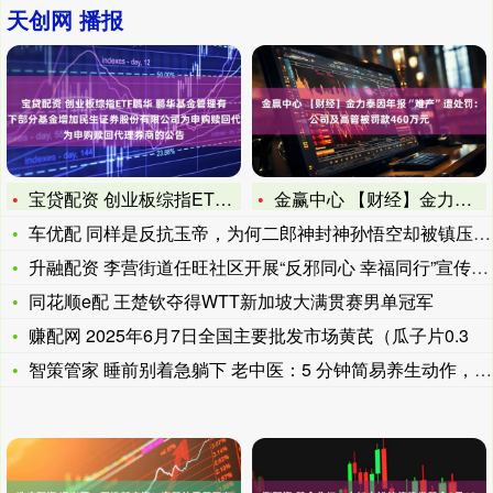
天创网 播报
宝贷配资 创业板综指ETF鹏华 鹏华基金管理有限公司关于旗下
金赢中心 【财经】金力泰因年报“难产”遭处罚：公司及高管被罚
车优配 同样是反抗玉帝，为何二郎神封神孙悟空却被镇压？原来是
升融配资 李营街道任旺社区开展“反邪同心 幸福同行”宣传活动
同花顺e配 王楚钦夺得WTT新加坡大满贯赛男单冠军
赚配网 2025年6月7日全国主要批发市场黄芪（瓜子片0.3
智策管家 睡前别着急躺下 老中医：5 分钟简易养生动作，帮你