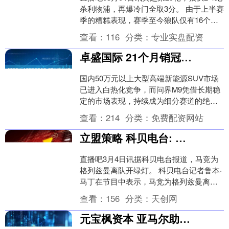
杀利物浦，再爆冷门全取3分。 由于上半赛
季的糟糕表现，赛季至今狼队仅有16个积
分，垫底英超。但近期狼队疯狂在豪门
查看：
116
分类：
专业实盘配资
身....
卓盛国际 21个月销冠实至名归, 问界M9稳坐50万+高端SUV王座
国内50万元以上大型高端新能源SUV市场
已进入白热化竞争，而问界M9凭借长期稳
定的市场表现，持续成为细分赛道的绝对
领导者，稳居50万元级别大型SUV畅销前
查看：
214
分类：
免费配资网站
列。事....
立盟策略 科贝电台: 美职联俱乐部有意格列兹曼, 马竞为球员离队开绿灯
直播吧3月4日讯据科贝电台报道，马竞为
格列兹曼离队开绿灯。 科贝电台记者鲁本·
马丁在节目中表示，马竞为格列兹曼离队
敞开了大门，这位法国球员就美职联俱乐
查看：
156
分类：
天创网
部的报价征....
元宝枫资本 亚马尔助攻难救主 巴萨3-4遭淘汰 卫冕冠军出局 马竞晋级国王杯决赛