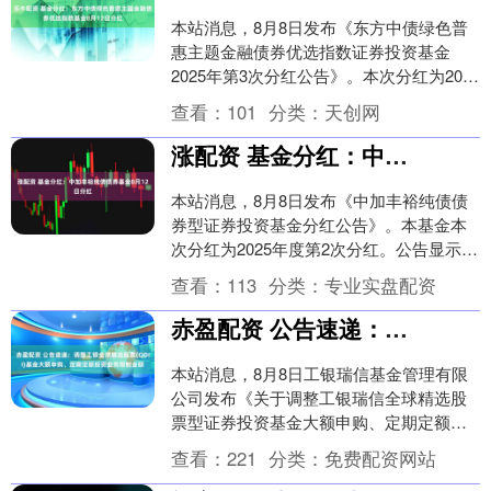
本站消息，8月8日发布《东方中债绿色普
惠主题金融债券优选指数证券投资基金
2025年第3次分红公告》。本次分红为2025
年第3次分红。。公告显示，本次分红的收
查看：
101
分类：
天创网
益分....
涨配资 基金分红：中加丰裕纯债债券基金8月12日分红
本站消息，8月8日发布《中加丰裕纯债债
券型证券投资基金分红公告》。本基金本
次分红为2025年度第2次分红。公告显示，
本次分红的收益分配基准日为7月7日，详
查看：
113
分类：
专业实盘配资
细分红....
赤盈配资 公告速递：调整工银全球精选股票(QDII)基金大额申购、定期定额投资业务限制金额
本站消息，8月8日工银瑞信基金管理有限
公司发布《关于调整工银瑞信全球精选股
票型证券投资基金大额申购、定期定额投
资业务限制金额的公告》。公告中提示，
查看：
221
分类：
免费配资网站
为保护基金份额....