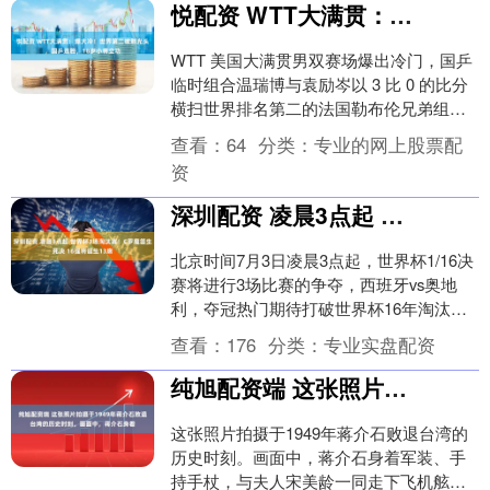
悦配资 WTT大满贯：爆大冷！世界第二被剃光头，国乒连胜，18岁小将立功
WTT 美国大满贯男双赛场爆出冷门，国乒
临时组合温瑞博与袁励岑以 3 比 0 的比分
横扫世界排名第二的法国勒布伦兄弟组
合，将赛会夺冠热门淘汰出局。 勒布伦兄
查看：
64
分类：
专业的网上股票配
弟为....
资
深圳配资 凌晨3点起 世界杯3场淘汰赛！C罗魔笛生死决 16强将诞生13席
北京时间7月3日凌晨3点起，世界杯1/16决
赛将进行3场比赛的争夺，西班牙vs奥地
利，夺冠热门期待打破世界杯16年淘汰赛
必输的魔咒；葡萄牙vs克罗地亚，C罗和
查看：
176
分类：
专业实盘配资
莫....
纯旭配资端 这张照片拍摄于1949年蒋介石败退台湾的历史时刻。画面中，蒋介石身着
这张照片拍摄于1949年蒋介石败退台湾的
历史时刻。画面中，蒋介石身着军装、手
持手杖，与夫人宋美龄一同走下飞机舷