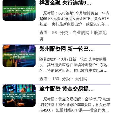
祥富金融 央行连续9个月增持黄金！年内超661亿元资金净流入黄金ETF、黄金ETF基金
（原标题：央行连续9个月增持黄金！年内
超661亿元资金净流入黄金ETF、黄金ETF
基金） 央行最新数据出炉，截至2025年7
月份，中国央行已连续9个月增持黄金。....
查看：
96
分类：
专业的网上股票配
资
郑州配资网 新一轮巴以冲突爆发两周年 外溢效应持续冲击中东地区
随着2023年10月7日新一轮巴以冲突的爆
发，其外溢效应也在持续冲击整个中东地
区，特别是对伊朗、黎巴嫩真主党以及胡
塞武装等组成的“抵抗阵线”产生影响。 总
查看：
150
分类：
天创网
台记者....
途牛配资 黄金交易提醒：全球“乱局”点燃避险狂潮！期金“触摸”4000关口，多头已瞄准4200
（原标题：黄金交易提醒：全球“乱局”点燃
避险狂潮！期金“触摸”4000关口，多头已瞄
准4200） 汇通财经APP讯——黄金作为一