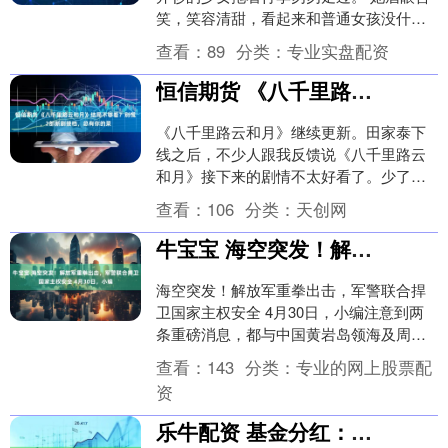
笑，笑容清甜，看起来和普通女孩没什么
两样。 但没人能想到，这个刚刚结束香港
查看：
89
分类：
专业实盘配资
演出、只....
恒信期货 《八千里路云和月》结局不够看？别慌，2部新剧接档，总有你的菜
《八千里路云和月》继续更新。田家泰下
线之后，不少人跟我反馈说《八千里路云
和月》接下来的剧情不太好看了。少了于
和伟，总感觉少了什么。 的确，《八千里
查看：
106
分类：
天创网
路云和月》这部....
牛宝宝 海空突发！解放军重拳出击，军警联合捍卫国家主权安全 4月30日，小编
海空突发！解放军重拳出击，军警联合捍
卫国家主权安全 4月30日，小编注意到两
条重磅消息，都与中国黄岩岛领海及周边
区域有关。一条是解放军南部战区发布
查看：
143
分类：
专业的网上股票配
的，南部战区组....
资
乐牛配资 基金分红：东方中债绿色普惠主题金融债券优选指数基金8月12日分红