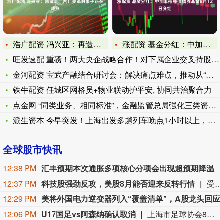
浩广配资 冯兴亚：再造新广汽！变革的果子正在成熟
涨配资 基金分红：中加丰裕纯债债券基金8月12日分红
旺发速配 重磅！两大央企战略合作！对下属企业交叉持股，涉2家
金河配资 宝武产融结合研讨会：解决痛点难点，推动从“物理相加
铁牛配资 任城区网格员+物业联动护平安, 协同共治聚合力
点金网 “同类业务、相同标准”，金融监管总局强化三类资管产品
派生资本 今早突发！上海出发多趟列车晚点1小时以上，官方致歉
全球股市快讯
12:38 PM
汇丰预期本次通胀多项核心分项会出现超预期降温
12:37 PM
科技股强劲反攻，美股8月能否迎来反转行情
受科技巨头大涨，叠加市场乐观预期伊朗与阿曼达成协议、霍尔木兹海峡将重新开放和美联储9月议息会议的加息预期因非农回落的影响，本周美股强劲上攻，三大指数均刷新今年4月以来的最佳表现。未来一周，美联储政策前景将受到新一轮通胀指标的直接考验，而人工智能（AI）产业链也会迎来一轮新财报的洗礼。牛津经济研究院高级经济学家鲍勃·施瓦茨在接受记者采访时表示，7 月就业报告并未释放衰退警示信号，本次机构就业岗位的下滑，主要来自州及地方政府就业数据的季节性扰动。就业增长目前趋近于维持失业率保持
12:29 PM
12:06 PM
U17国足vs阿森纳确认取消
上海市足球协会8月9日中午在微信公众号上发布公告，2026上海明日之星冠军杯男子组决赛取消。决赛对阵为中国男足U17对阵阿森纳U17，受台风影响，本场比赛现已确定取消，不延期进行。