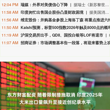
12:04 PM
瑞媒：外界对美债信心下降
据瑞士《新苏黎世报》网站8月5日报道，截至2025年底，美国未偿国债规模达30.7万亿美元，相当于美国国内生产总值的95%左右。政府总债务甚至更高，占国内生产总值比例超过120%，但其中一部分并未在市场上流通，而是由美国联邦储备委员会（美联储）等机构持有。（参考消息）
11:58 AM
印度匆忙出售国企股份凸显财政困境
据美国消费者新闻与商业频道网站8月5日报道，印度政府今年一直急于出售其在国有企业的股份。到目前为止，该国已经减持了10家国有企业的股份，今年共筹集资金超过6200亿卢比（约合65亿美元）。当通胀压力和财政限制可能抑制政府支出时，印度很难保住全球增长最快的大型经济体的地位。报道称，但印度不能失去其经济增长优势，因为它正在争夺全球投资者的注意力。这些投资者已经把印度放在了次要位置，因为他们专注于人工智能驱动的业务，而这正是这个南亚国家的经济增长故事所缺失的。（参考消息）
11:56 AM
11:50 AM
11:19 AM
沪深交易所出手，QDII、国投白银等LOF将退市
11:07 AM