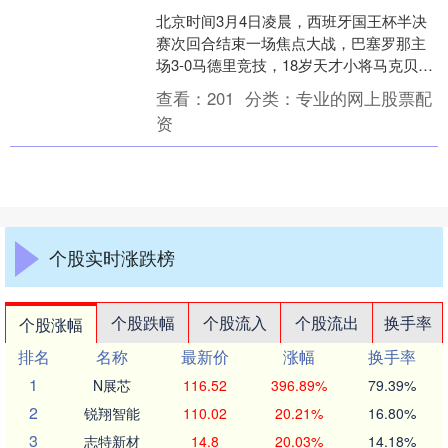
北京时间3月4日凌晨，西班牙国王杯半决
赛次回合结束一场焦点大战，巴塞罗那主
场3-0马德里竞技，18岁天才小将马克贝尔
纳尔双响，拉菲尼亚点球建功。 很遗憾的
查看：
201
分类：
专业的网上股票配
是巴塞....
资
个股实时涨跌榜
个股跌幅
个股流入
个股流出
换手率
个股涨幅
排名
名称
最新价
涨幅
换手率
1
N展芯
116.52
396.89%
79.39%
2
锐翔智能
110.02
20.21%
16.80%
3
志特新材
14.8
20.03%
14.18%