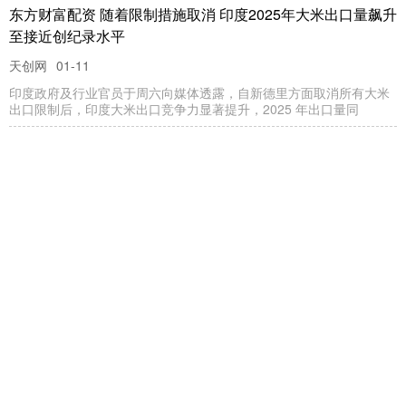
东方财富配资 随着限制措施取消 印度2025年大米出口量飙升
至接近创纪录水平
天创网
01-11
印度政府及行业官员于周六向媒体透露，自新德里方面取消所有大米
出口限制后，印度大米出口竞争力显著提升，2025 年出口量同
优配交易 欧洲央行管委穆勒：暂时没有进一步下调借贷成本
的理由
免费配资网站
09-23
格隆汇9月19日｜欧洲央行管委穆勒表示，欧洲央行目前推行的是“略
带宽松倾向”的货币政策，且暂时没有进一步下调借贷成本的理
粤友钱 瑞银：关税阴霾下，美国网络设备企业从乐观骤转谨
慎
天创网
01-30
（原标题：瑞银：关税阴霾下粤友钱，美国网络设备企业从乐观骤转
谨慎） 智通财经APP获悉，瑞银指出，进入2025年，受数据