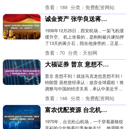
梯，神情凝重。这一场景标志着国民党政
查看：
189
分类：
免费配资网站
权在大陆的终结....
诚金资产 张学良送蒋介石回南京是幼稚？毛主席道破天机：不去，内战停不了
1936年12月25日，西安机场，一架飞机缓
缓升空。 机上坐着的，是刚刚被兵谏扣押
了13天的蒋介石，陪在他身旁的，正是亲
手扣押他的张学良。 没有人知道张学良上
查看：
70
分类：
天创网
了....
大福证券 普京 意想不到！就连马克龙也意想不到！ 特朗普 居然曾经承认：放弃全
普京 意想不到！就连马克龙也意想不到！
特朗普 居然曾经承认：放弃全球霸权！将
调整与中国的经济关系，承认中美近乎平
等！这条表态一出来，国际政坛算是炸开
查看：
146
分类：
免费配资网站
了锅。 先....
富农优配资源 台北机场十七岁的邓丽君，刚结束在香港演出，青春靓丽、甜美可爱
1970年，台北松山机场，一个穿着菱格纹
开衫的少女拖着行李匆匆走过。 她眉眼含